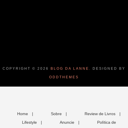
COPYRIGHT ©
2026
BLOG DA LANNE.
DESIGNED BY
ODDTHEMES
Home
|
Sobre
|
Review de Livros
|
Lifestyle
|
Anuncie
|
Política de