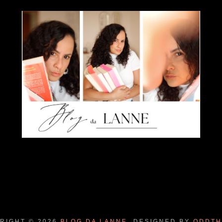
RIGHT ©
2026
BLOG DA LANNE.
DESIGNED BY
ODDTH