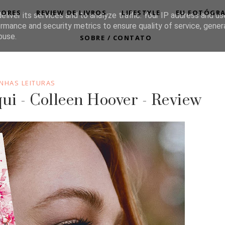
TORES
REVIEW DE LIVROS
LIFESTYLE
EU FOTÓGR
liver its services and to analyze traffic. Your IP address and u
rmance and security metrics to ensure quality of service, gene
buse.
SOBRE / CONTATO
NHAS LEITURAS
qui - Colleen Hoover - Review