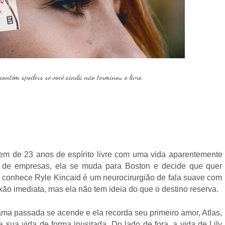
 contém spoilers se você ainda não terminou o livro.
em de 23 anos de espírito livre com uma vida aparentemente
o de empresas, ela se muda para Boston e decide que quer
la conhece Ryle Kincaid é um neurocirurgião de fala suave com
xão imediata, mas ela não tem ideia do que o destino reserva.
ama passada se acende e ela recorda seu primeiro amor, Atlas,
sua vida de forma inusitada. Do lado de fora, a vida de Lily