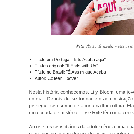
Nota: Alerta de spoiler - este post
Título em Portugal: "Isto Acaba aqui"
Títulos original: "It Ends with Us"
Título no Brasil: "É Assim que Acaba"
Autor: Colleen Hoover
Nesta história conhecemos, Lily Bloom, uma jov
normal. Depois de se formar em administraçã
perseguir seu sonho de abrir uma floricultura. E
uma pitada de mistério, Lily e Ryle têm uma cone
Ao reler os seus diários da adolescência uma ch
e ao mesmo tempo depois de anos, ele retorna a 